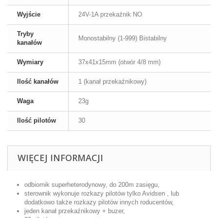
Wyjście
24V-1A przekaźnik NO
Tryby
Monostabilny (1-999) Bistabilny
kanałów
Wymiary
37x41x15mm (otwór 4/8 mm)
Ilość kanałów
1 (kanał przekaźnikowy)
Waga
23g
Ilość pilotów
30
WIĘCEJ INFORMACJI
odbiornik superheterodynowy, do 200m zasięgu,
sterownik wykonuje rozkazy pilotów tylko Avidsen , lub
dodatkowo także rozkazy pilotów innych roducentów,
jeden kanał przekaźnikowy + buzer,