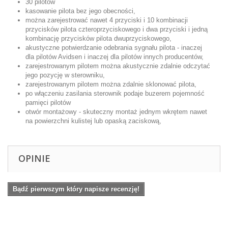
30 pilotów
kasowanie pilota bez jego obecności,
można zarejestrować nawet 4 przyciski i 10 kombinacji
przycisków pilota czteroprzyciskowego i dwa przyciski i jedną
kombinację przycisków pilota dwuprzyciskowego,
akustyczne potwierdzanie odebrania sygnału pilota - inaczej
dla pilotów Avidsen i inaczej dla pilotów innych producentów,
zarejestrowanym pilotem można akustycznie zdalnie odczytać
jego pozycję w sterowniku,
zarejestrowanym pilotem można zdalnie sklonować pilota,
po włączeniu zasilania sterownik podaje buzerem pojemność
pamięci pilotów
otwór montażowy - skuteczny montaż jednym wkrętem nawet
na powierzchni kulistej lub opaską zaciskową,
OPINIE
Bądź pierwszym który napisze recenzję!